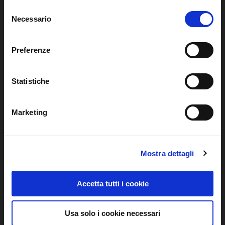
Selezione
Hybrid Multicloud
Necessario
del
Managed Services
consenso
Networking
Preferenze
Security
Statistiche
Digital Workspace
Application & Data
Marketing
Software ERP
Servizi al Valore
Mostra dettagli
Business Process Management
Customer Care
Accetta tutti i cookie
Data Analysis
Usa solo i cookie necessari
Manufacturing Execution System