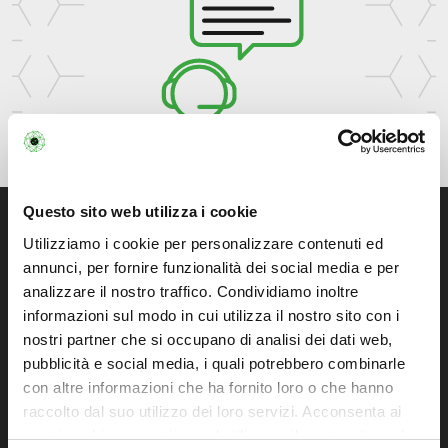
Questo sito web utilizza i cookie
Utilizziamo i cookie per personalizzare contenuti ed
Specializzata in soluzioni IT infrastrutturali
annunci, per fornire funzionalità dei social media e per
personalizzate per la gestione,
analizzare il nostro traffico. Condividiamo inoltre
virtualizzazione e business continuity dei
informazioni sul modo in cui utilizza il nostro sito con i
sistemi IT della tua azienda.
nostri partner che si occupano di analisi dei dati web,
pubblicità e social media, i quali potrebbero combinarle
con altre informazioni che ha fornito loro o che hanno
raccolto dal suo utilizzo dei loro servizi. Acconsenta ai
Soluzioni
nostri cookie se continua ad utilizzare il nostro sito web.