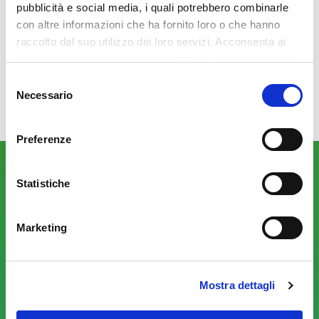
pubblicità e social media, i quali potrebbero combinarle
soluzioni Citrix
con altre informazioni che ha fornito loro o che hanno
raccolto dal suo utilizzo dei loro servizi. Acconsenta ai
Forniamo assistenza dedicata per garantire
nostri cookie se continua ad utilizzare il nostro sito web.
un’operatività ottimale.
Selezione
Necessario
del
consenso
Preferenze
Insieme alle aziende per costruire il
Statistiche
workplace del futuro
Marketing
Mostra dettagli
Rafforzamento della produttività senza
compromessi a livello di sicurezza