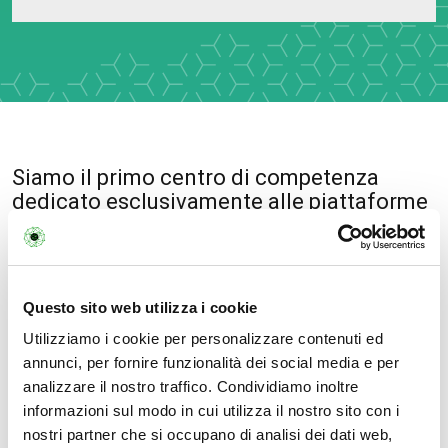
Siamo il primo centro di competenza
dedicato esclusivamente alle piattaforme
Citrix
Honorable Mention per l’innovazione come
primo Partner italiano Citrix dal 1998 (Las
Questo sito web utilizza i cookie
Vegas, 2016)
Utilizziamo i cookie per personalizzare contenuti ed
annunci, per fornire funzionalità dei social media e per
15 certificazioni Citrix attive
analizzare il nostro traffico. Condividiamo inoltre
informazioni sul modo in cui utilizza il nostro sito con i
Disponibilità di team altamente specializzati
nostri partner che si occupano di analisi dei dati web,
nella progettazione e implementazione di