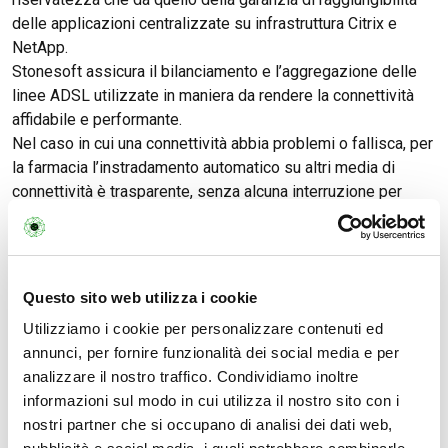
delle applicazioni centralizzate su infrastruttura Citrix e
NetApp.
Stonesoft assicura il bilanciamento e l’aggregazione delle
linee ADSL utilizzate in maniera da rendere la connettività
affidabile e performante.
Nel caso in cui una connettività abbia problemi o fallisca, per
la farmacia l’instradamento automatico su altri media di
connettività è trasparente, senza alcuna interruzione per
l’operatività.
Abbiamo scelto Stonesoft per le capacità di
bilanciamento e failover trasparente delle connessioni
Questo sito web utilizza i cookie
VPN, ma ci siamo resi conto nel tempo di avere
incrementato il livello di sicurezza e la semplicità di
Utilizziamo i cookie per personalizzare contenuti ed
gestione, grazie a apparati firewall semplici da utilizzare
annunci, per fornire funzionalità dei social media e per
e manutenere.
analizzare il nostro traffico. Condividiamo inoltre
informazioni sul modo in cui utilizza il nostro sito con i
nostri partner che si occupano di analisi dei dati web,