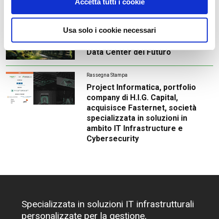
Accetta tutti i cookie
Partner
Usa solo i cookie necessari
Tech News
SOSTENIBILITÀ e TECNOLOGIA: i
Data Center del Futuro
Rassegna Stampa
Project Informatica, portfolio
company di H.I.G. Capital,
acquisisce Fasternet, società
specializzata in soluzioni in
ambito IT Infrastructure e
Cybersecurity
Specializzata in soluzioni IT infrastrutturali
personalizzate per la gestione,