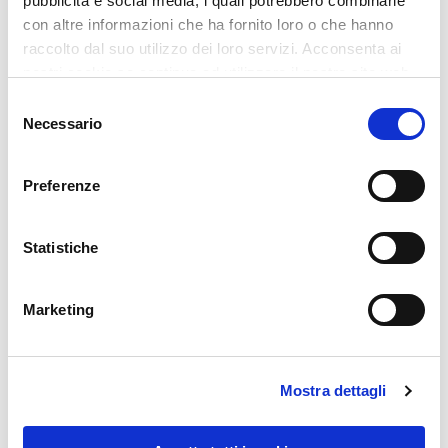
pubblicità e social media, i quali potrebbero combinarle
con altre informazioni che ha fornito loro o che hanno
raccolto dal suo utilizzo dei loro servizi. Acconsenta ai
nostri cookie se continua ad utilizzare il nostro sito web.
Selezione
Leggi La Case History Completa
Necessario
del
consenso
Preferenze
Statistiche
Ultimi Articoli
Marketing
Rassegna Stampa
Personal Data e Fasternet:
L'Inizio di una Nuova Era
Mostra dettagli
Tech News
Siamo Citrix Preferred Services