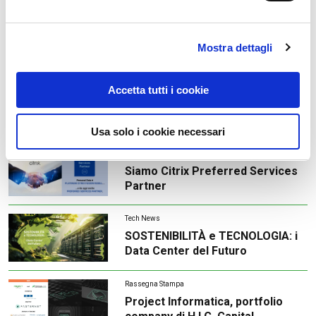
Mostra dettagli
Ultimi Articoli
Accetta tutti i cookie
Rassegna Stampa
Personal Data e Fasternet:
L'Inizio di una Nuova Era
Usa solo i cookie necessari
Tech News
Siamo Citrix Preferred Services
Partner
Tech News
SOSTENIBILITÀ e TECNOLOGIA: i
Data Center del Futuro
Rassegna Stampa
Project Informatica, portfolio