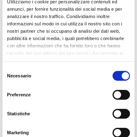
Utilizziamo i cookie per personalizzare contenuti ed
utile, avendo attivato anche la deduplica dei dati,
annunci, per fornire funzionalità dei social media e per
possiamo aspettarci che l’infrastruttura non debba
analizzare il nostro traffico. Condividiamo inoltre
essere aggiornata per i prossimi tre anni.
informazioni sul modo in cui utilizza il nostro sito con i
In futuro valuteremo la possibilità di implementare l’alta
nostri partner che si occupano di analisi dei dati web,
affidabilità con uno storage meno performante in una sede
pubblicità e social media, i quali potrebbero combinarle
remota, ma per ora l’infrastruttura soddisfa le nostre
con altre informazioni che ha fornito loro o che hanno
esigenze ed abbiamo raggiunto tutti gli obiettivi che ci
raccolto dal suo utilizzo dei loro servizi. Acconsenta ai
eravamo posti all’inizio del progetto.
nostri cookie se continua ad utilizzare il nostro sito web.
Selezione
Necessario
del
consenso
Preferenze
Leggi La Case History Completa
Statistiche
Marketing