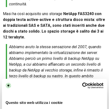
continuità.
Masi ha così acquisito uno storage
NetApp FAS3240 con
doppia testa active-active e struttura disco mista: oltre
ai tradizionali SAS e SATA, sono stati inseriti anche due
dischi a stato solido. Lo spazio storage è salito dai 3 ai
12 terabyte.
Abbiamo avuto la stessa sensazione del 2007, quando
abbiamo implementato la virtualizzazione dei server.
Abbiamo perciò un primo livello di backup NetApp su
NetApp, a cui abbiamo affiancato un secondo livello di
backup da NetApp al vecchio storage, infine è rimasto il
terzo livello di backup su nastro. In questo ambito
siamo migliorati molto:
ora possiamo effettuare attività
di backup più volte al giorno e siamo in grado di fare il
restore di file in pochi minuti, avendo a disposizione un
periodo di retention maggiore e senza dover ricorrere
Questo sito web utilizza i cookie
al supporto magnetico
. E con 12 terabyte di spazio