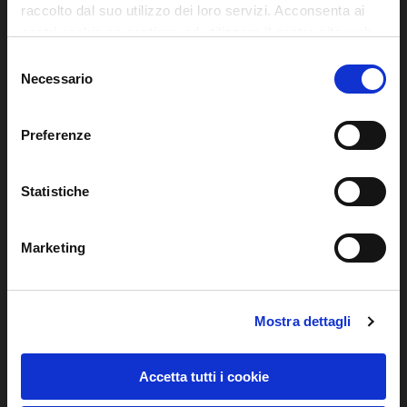
raccolto dal suo utilizzo dei loro servizi. Acconsenta ai
nostri cookie se continua ad utilizzare il nostro sito web.
Selezione
Soluzioni
Necessario
del
consenso
Hybrid Multicloud
Preferenze
Managed Services
Networking
Statistiche
Security
Digital Workspace
Marketing
Application & Data
Software ERP
Mostra dettagli
Servizi al Valore
Accetta tutti i cookie
Business Process Management