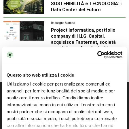
SOSTENIBILITÀ e TECNOLOGIA: i
Data Center del Futuro
Rassegna Stampa
Project Informatica, portfolio
company di H.I.G. Capital,
acquisisce Fasternet, società
specializzata in soluzioni in
ambito IT Infrastructure e
Cybersecurity
Questo sito web utilizza i cookie
Utilizziamo i cookie per personalizzare contenuti ed
annunci, per fornire funzionalità dei social media e per
analizzare il nostro traffico. Condividiamo inoltre
Specializzata in soluzioni IT infrastrutturali
informazioni sul modo in cui utilizza il nostro sito con i
personalizzate per la gestione,
nostri partner che si occupano di analisi dei dati web,
virtualizzazione e business continuity dei
pubblicità e social media, i quali potrebbero combinarle
sistemi IT della tua azienda.
con altre informazioni che ha fornito loro o che hanno