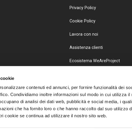
Privacy Policy
Cookie Policy
Lavora con noi
Assistenza clienti
Ecosistema WeAreProject
 cookie
rsonalizzare contenuti ed annunci, per fornire funzionalità dei so
ffico. Condividiamo inoltre informazioni sul modo in cui utilizza il 
nuovi, 20 - Brescia
Tel. +39 030 2421818
 occupano di analisi dei dati web, pubblicità e social media, i qual
azioni che ha fornito loro o che hanno raccolto dal suo utilizzo d
ri cookie se continua ad utilizzare il nostro sito web.