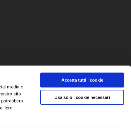
Accetta tutti i cookie
cial media e
nostro sito
Email info@personaldata.it
Usa solo i cookie necessari
i potrebbero
P.Iva: 03050740178
ei loro
Capitale Sociale € 15.600 i.v.
Num. REA: BS -316040