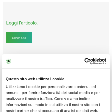
Leggi l'articolo.
Clicca Qui
Questo sito web utilizza i cookie
Ultimi Articoli
Utilizziamo i cookie per personalizzare contenuti ed
Rassegna Stampa
annunci, per fornire funzionalità dei social media e per
Personal Data e Fasternet:
analizzare il nostro traffico. Condividiamo inoltre
L'Inizio di una Nuova Era
informazioni sul modo in cui utilizza il nostro sito con i
nostri partner che si occupano di analisi dei dati web,