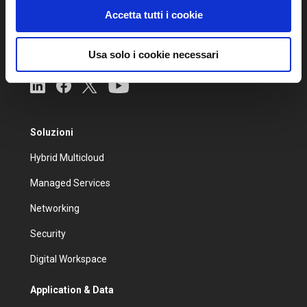
Specializzata in soluzioni IT infrastrutturali
Accetta tutti i cookie
personalizzate per la gestione,
virtualizzazione e business continuity dei
sistemi IT della tua azienda.
Usa solo i cookie necessari
Soluzioni
Hybrid Multicloud
Managed Services
Networking
Security
Digital Workspace
Application & Data