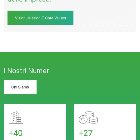
Vision, Mission E Core Values
I Nostri Numeri
Chi Siamo
+40
+27